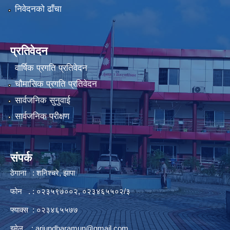
निवेदनको ढाँचा
प्रतिवेदन
वार्षिक प्रगति प्रतिवेदन
चौमासिक प्रगति प्रतिवेदन
सार्वजनिक सुनुवाई
सार्वजनिक परीक्षण
संपर्क
ठेगाना : शनिश्चरे, झापा
फोन . : ०२३५९७००२, ०२३४६५५०२/३
फ्याक्स : ०२३४६५५७७
इमेल :
arjundharamun@gmail.com