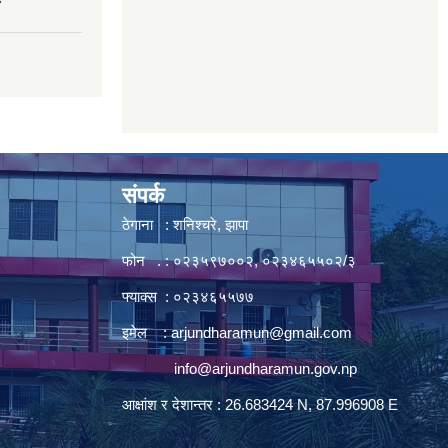
7
संपर्क
ठेगाना : शनिश्चरे, झापा
फोन . : ०२३५९७००२, ०२३४६५५०२/३
फ्याक्स : ०२३४६५५७७
इमेल :
arjundharamun@gmail.com
info@arjundharamun.gov.np
आक्षांश र देशान्तर : 26.683424 N, 87.996908 E