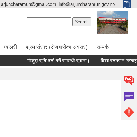
arjundharamun@gmail.com, info@arjundharamun.gov.np
Search form
Search
ग्यालरी
श्रम संसार (रोजगारीका अवसर)
सम्पर्क
मौजुदा सूचि दर्ता गर्ने सम्बन्धी सूचना।
विश्व स्तनपान सप्ताह २