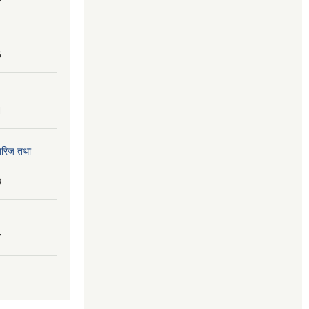
6
4
तेरिज तथा
8
7