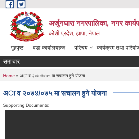
Skip to main content
अर्जुनधारा नगरपालिका, नगर कार्य
कोशी प्रदेश, झापा, नेपाल
गृहपृष्ठ
वडा कार्यालयहरू
परिचय
कार्यक्रम तथा परियो
समाचार
You are here
Home
» अा व २०७४/०७५ मा सचालन हुने याेजना
अा व २०७४/०७५ मा सचालन हुने याेजना
Supporting Documents: