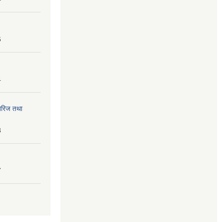
6
4
तेरिज तथा
8
7