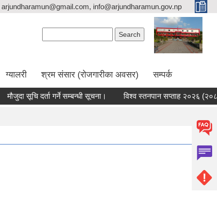
arjundharamun@gmail.com, info@arjundharamun.gov.np
Search form
Search
ग्यालरी
श्रम संसार (रोजगारीका अवसर)
सम्पर्क
जुदा सूचि दर्ता गर्ने सम्बन्धी सूचना।
विश्व स्तनपान सप्ताह २०२६ (२०८३) स