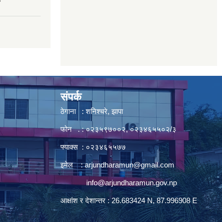
7
संपर्क
ठेगाना : शनिश्चरे, झापा
फोन . : ०२३५९७००२, ०२३४६५५०२/३
फ्याक्स : ०२३४६५५७७
इमेल :
arjundharamun@gmail.com
info@arjundharamun.gov.np
आक्षांश र देशान्तर : 26.683424 N, 87.996908 E