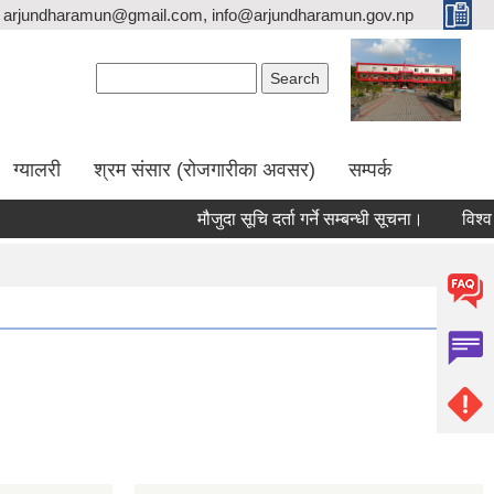
arjundharamun@gmail.com, info@arjundharamun.gov.np
Search form
Search
ग्यालरी
श्रम संसार (रोजगारीका अवसर)
सम्पर्क
मौजुदा सूचि दर्ता गर्ने सम्बन्धी सूचना।
विश्व स