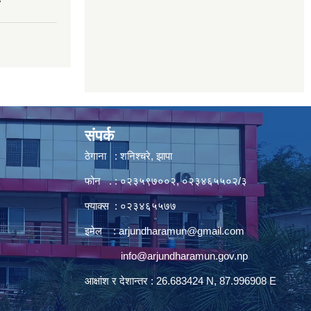
7
संपर्क
ठेगाना : शनिश्चरे, झापा
फोन . : ०२३५९७००२, ०२३४६५५०२/३
फ्याक्स : ०२३४६५५७७
इमेल :
arjundharamun@gmail.com
info@arjundharamun.gov.np
आक्षांश र देशान्तर : 26.683424 N, 87.996908 E