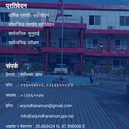
प्रतिवेदन
वार्षिक प्रगति प्रतिवेदन
चौमासिक प्रगति प्रतिवेदन
सार्वजनिक सुनुवाई
सार्वजनिक परीक्षण
संपर्क
ठेगाना : शनिश्चरे, झापा
फोन . : ०२३५९७००२, ०२३४६५५०२/३
फ्याक्स : ०२३४६५५७७
इमेल :
arjundharamun@gmail.com
info@arjundharamun.gov.np
आक्षांश र देशान्तर : 26.683424 N, 87.996908 E