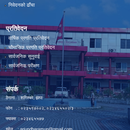
निवेदनको ढाँचा
प्रतिवेदन
वार्षिक प्रगति प्रतिवेदन
चौमासिक प्रगति प्रतिवेदन
सार्वजनिक सुनुवाई
सार्वजनिक परीक्षण
संपर्क
ठेगाना : शनिश्चरे, झापा
फोन . : ०२३५९७००२, ०२३४६५५०२/३
फ्याक्स : ०२३४६५५७७
इमेल :
arjundharamun@gmail.com