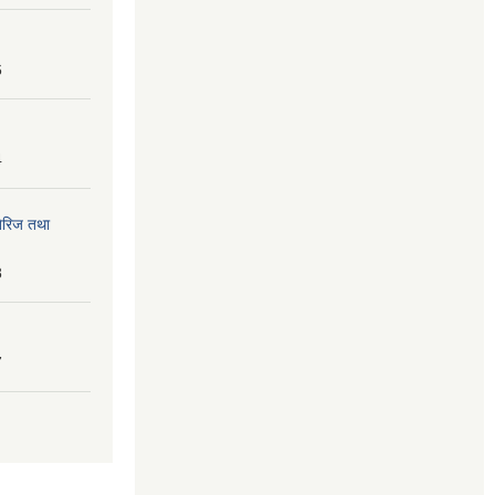
6
4
तेरिज तथा
8
7