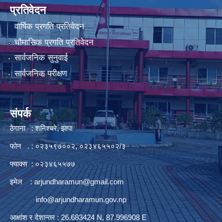
प्रतिवेदन
वार्षिक प्रगति प्रतिवेदन
चौमासिक प्रगति प्रतिवेदन
सार्वजनिक सुनुवाई
सार्वजनिक परीक्षण
संपर्क
ठेगाना : शनिश्चरे, झापा
फोन . : ०२३५९७००२, ०२३४६५५०२/३
फ्याक्स : ०२३४६५५७७
इमेल :
arjundharamun@gmail.com
info@arjundharamun.gov.np
आक्षांश र देशान्तर : 26.683424 N, 87.996908 E