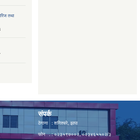
तेरिज तथा
8
7
संपर्क
ठेगाना : शनिश्चरे, झापा
फोन . : ०२३५९७००२, ०२३४६५५०२/३