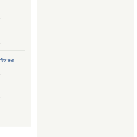
6
4
तेरिज तथा
8
7