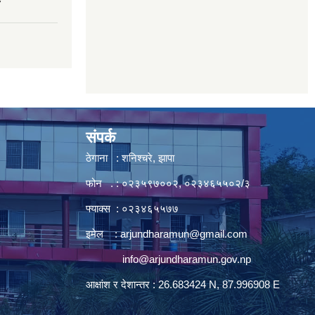
7
संपर्क
ठेगाना : शनिश्चरे, झापा
फोन . : ०२३५९७००२, ०२३४६५५०२/३
फ्याक्स : ०२३४६५५७७
इमेल :
arjundharamun@gmail.com
info@arjundharamun.gov.np
आक्षांश र देशान्तर : 26.683424 N, 87.996908 E