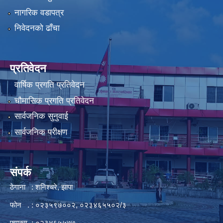
नागरिक वडापत्र
निवेदनको ढाँचा
प्रतिवेदन
वार्षिक प्रगति प्रतिवेदन
चौमासिक प्रगति प्रतिवेदन
सार्वजनिक सुनुवाई
सार्वजनिक परीक्षण
संपर्क
ठेगाना : शनिश्चरे, झापा
फोन . : ०२३५९७००२, ०२३४६५५०२/३
फ्याक्स : ०२३४६५५७७