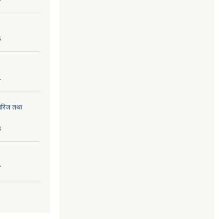
6
4
तेरिज तथा
8
7