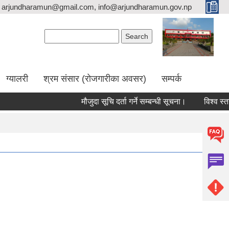
arjundharamun@gmail.com, info@arjundharamun.gov.np
Search form
Search
ग्यालरी
श्रम संसार (रोजगारीका अवसर)
सम्पर्क
मौजुदा सूचि दर्ता गर्ने सम्बन्धी सूचना।
विश्व स्तनप