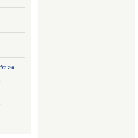
6
4
तेरिज तथा
8
7