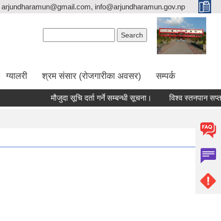
arjundharamun@gmail.com, info@arjundharamun.gov.np
Search form
Search
ग्यालरी
श्रम संसार (रोजगारीका अवसर)
सम्पर्क
मौजुदा सूचि दर्ता गर्ने सम्बन्धी सूचना।
विश्व स्तनपान सप्ताह