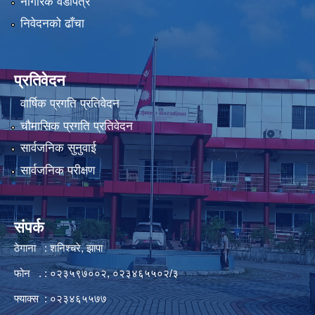
नागरिक वडापत्र
निवेदनको ढाँचा
प्रतिवेदन
वार्षिक प्रगति प्रतिवेदन
चौमासिक प्रगति प्रतिवेदन
सार्वजनिक सुनुवाई
सार्वजनिक परीक्षण
संपर्क
ठेगाना : शनिश्चरे, झापा
फोन . : ०२३५९७००२, ०२३४६५५०२/३
फ्याक्स : ०२३४६५५७७