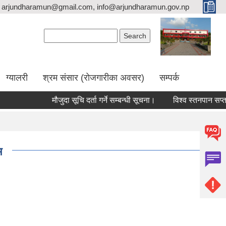
arjundharamun@gmail.com, info@arjundharamun.gov.np
Search form
Search
ग्यालरी
श्रम संसार (रोजगारीका अवसर)
सम्पर्क
मौजुदा सूचि दर्ता गर्ने सम्बन्धी सूचना।
विश्व स्तनपान सप्ताह २
म