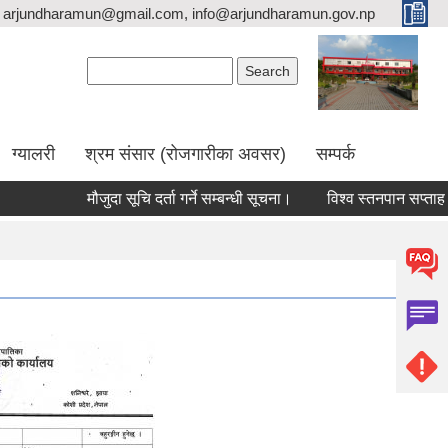
arjundharamun@gmail.com, info@arjundharamun.gov.np
Search form
Search
ग्यालरी
श्रम संसार (रोजगारीका अवसर)
सम्पर्क
मौजुदा सूचि दर्ता गर्ने सम्बन्धी सूचना।
विश्व स्तनपान सप्ताह २०२६