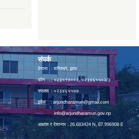
7
संपर्क
ठेगाना : शनिश्चरे, झापा
फोन . : ०२३५९७००२, ०२३४६५५०२/३
फ्याक्स : ०२३४६५५७७
इमेल :
arjundharamun@gmail.com
info@arjundharamun.gov.np
आक्षांश र देशान्तर : 26.683424 N, 87.996908 E