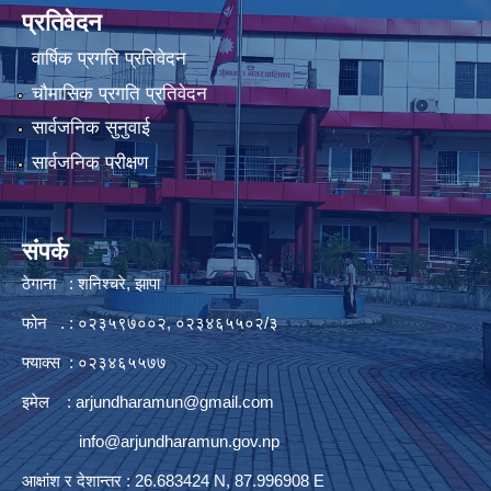
प्रतिवेदन
वार्षिक प्रगति प्रतिवेदन
चौमासिक प्रगति प्रतिवेदन
सार्वजनिक सुनुवाई
सार्वजनिक परीक्षण
संपर्क
ठेगाना : शनिश्चरे, झापा
फोन . : ०२३५९७००२, ०२३४६५५०२/३
फ्याक्स : ०२३४६५५७७
इमेल :
arjundharamun@gmail.com
info@arjundharamun.gov.np
आक्षांश र देशान्तर : 26.683424 N, 87.996908 E