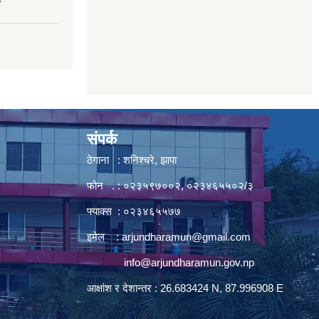
7
संपर्क
ठेगाना : शनिश्चरे, झापा
फोन . : ०२३५९७००२, ०२३४६५५०२/३
फ्याक्स : ०२३४६५५७७
इमेल :
arjundharamun@gmail.com
info@arjundharamun.gov.np
आक्षांश र देशान्तर : 26.683424 N, 87.996908 E