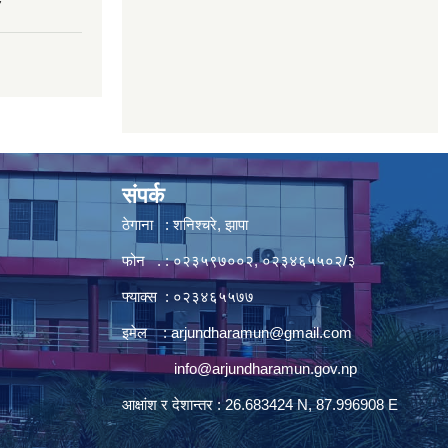
7
संपर्क
ठेगाना : शनिश्चरे, झापा
फोन . : ०२३५९७००२, ०२३४६५५०२/३
फ्याक्स : ०२३४६५५७७
इमेल :
arjundharamun@gmail.com
info@arjundharamun.gov.np
आक्षांश र देशान्तर : 26.683424 N, 87.996908 E