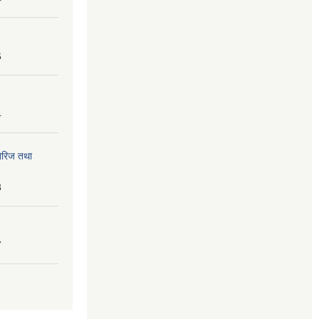
6
4
तेरिज तथा
8
7