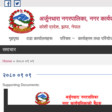
Skip to main content
अर्जुनधारा नगरपालिका, नगर कार्य
कोशी प्रदेश, झापा, नेपाल
गृहपृष्ठ
वडा कार्यालयहरू
परिचय
कार्यक्रम तथा परियो
समाचार
You are here
Home
» २०८० ०९ ०९
२०८० ०९ ०९
Supporting Documents: