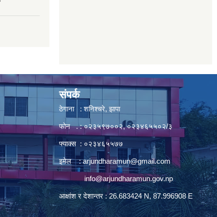
7
संपर्क
ठेगाना : शनिश्चरे, झापा
फोन . : ०२३५९७००२, ०२३४६५५०२/३
फ्याक्स : ०२३४६५५७७
इमेल :
arjundharamun@gmail.com
info@arjundharamun.gov.np
आक्षांश र देशान्तर : 26.683424 N, 87.996908 E