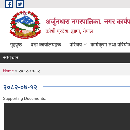
Skip to main content
अर्जुनधारा नगरपालिका, नगर कार्य
कोशी प्रदेश, झापा, नेपाल
गृहपृष्ठ
वडा कार्यालयहरू
परिचय
कार्यक्रम तथा परियो
समाचार
You are here
Home
» २०८२-०७-१२
२०८२-०७-१२
Supporting Documents: