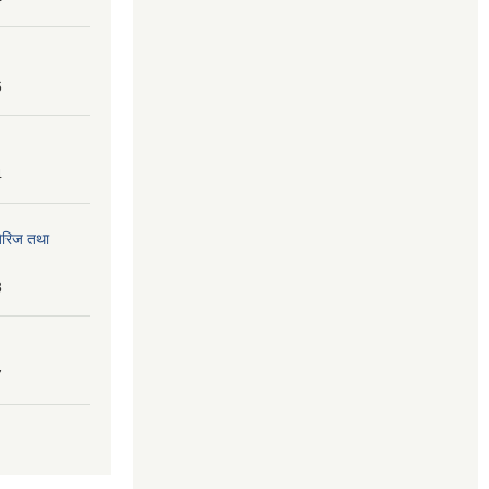
6
4
तेरिज तथा
8
7