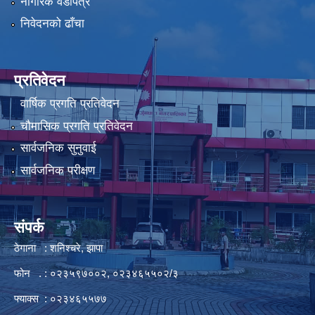
नागरिक वडापत्र
निवेदनको ढाँचा
प्रतिवेदन
वार्षिक प्रगति प्रतिवेदन
चौमासिक प्रगति प्रतिवेदन
सार्वजनिक सुनुवाई
सार्वजनिक परीक्षण
संपर्क
ठेगाना : शनिश्चरे, झापा
फोन . : ०२३५९७००२, ०२३४६५५०२/३
फ्याक्स : ०२३४६५५७७