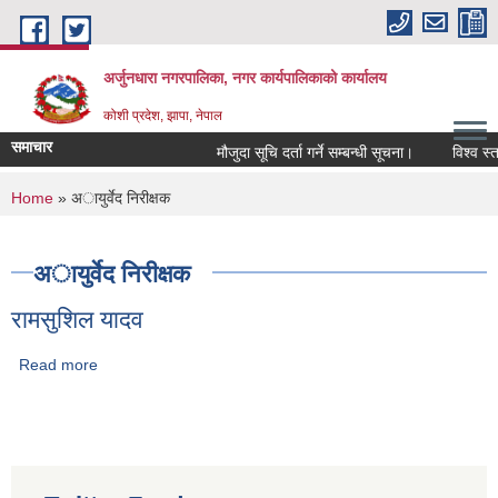
Skip to main content
अर्जुनधारा नगरपालिका, नगर कार्यपालिकाको कार्यालय
कोशी प्रदेश, झापा, नेपाल
समाचार
मौजुदा सूचि दर्ता गर्ने सम्बन्धी सूचना।
विश्व स्त
You are here
Home
» अायुर्वेद निरीक्षक
अायुर्वेद निरीक्षक
रामसुशिल यादव
Read more
about रामसुशिल यादव