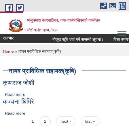
Skip to main content
अर्जुनधारा नगरपालिका, नगर कार्यपालिकाको कार्यालय
कोशी प्रदेश, झापा, नेपाल
समाचार
मौजुदा सूचि दर्ता गर्ने सम्बन्धी सूचना।
विश्व स्तनपा
You are here
Home
» नायब प्राविधिक सहायक(कृषि)
नायब प्राविधिक सहायक(कृषि)
कृष्णराज जोशी
Read more
about कृष्णराज जोशी
कञ्चना घिमिरे
Read more
about कञ्चना घिमिरे
Pages
1
2
next ›
last »