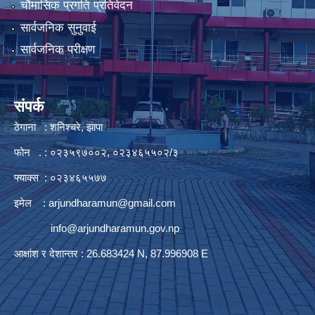
चौमासिक प्रगति प्रतिवेदन
सार्वजनिक सुनुवाई
सार्वजनिक परीक्षण
संपर्क
ठेगाना : शनिश्चरे, झापा
फोन . : ०२३५९७००२, ०२३४६५५०२/३
फ्याक्स : ०२३४६५५७७
इमेल :
arjundharamun@gmail.com
info@arjundharamun.gov.np
आक्षांश र देशान्तर : 26.683424 N, 87.996908 E