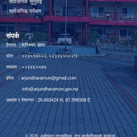
सार्वजनिक सुनुवाई
सार्वजनिक परीक्षण
संपर्क
ठेगाना : शनिश्चरे, झापा
फोन . : ०२३५९७००२, ०२३४६५५०२/३
फ्याक्स : ०२३४६५५७७
इमेल :
arjundharamun@gmail.com
info@arjundharamun.gov.np
आक्षांश र देशान्तर : 26.683424 N, 87.996908 E
© 2026 अर्जुनधारा नगरपालिका, नगर कार्यपालिकाको कार्यालय