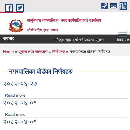
Skip to main content
अर्जुनधारा नगरपालिका, नगर कार्यपालिकाको कार्यालय
कोशी प्रदेश, झापा, नेपाल
समाचार
मौजुदा सूचि दर्ता गर्ने सम्बन्धी सूचना।
विश्व स्तनप
You are here
Home
»
सूचना तथा जानकारी
»
निर्णयहरु
» नगरपालिका बोर्डका निर्णयहरु
नगरपालिका बोर्डका निर्णयहरु
२०८२-०६-२७
Read more
about २०८२-०६-२७
२०८२-०६-०१
Read more
about २०८२-०६-०१
२०८२-०४-०१