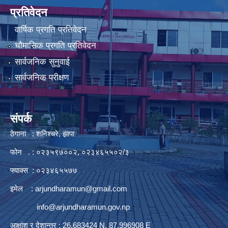
प्रतिवेदन
वार्षिक प्रगति प्रतिवेदन
चौमासिक प्रगति प्रतिवेदन
सार्वजनिक सुनुवाई
सार्वजनिक परीक्षण
संपर्क
ठेगाना : शनिश्चरे, झापा
फोन . : ०२३५९७००२, ०२३४६५५०२/३
फ्याक्स : ०२३४६५५७७
इमेल :
arjundharamun@gmail.com
info@arjundharamun.gov.np
आक्षांश र देशान्तर : 26.683424 N, 87.996908 E