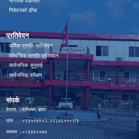
नागरिक वडापत्र
निवेदनको ढाँचा
प्रतिवेदन
वार्षिक प्रगति प्रतिवेदन
चौमासिक प्रगति प्रतिवेदन
सार्वजनिक सुनुवाई
सार्वजनिक परीक्षण
संपर्क
ठेगाना : शनिश्चरे, झापा
फोन . : ०२३५९७००२, ०२३४६५५०२/३
फ्याक्स : ०२३४६५५७७