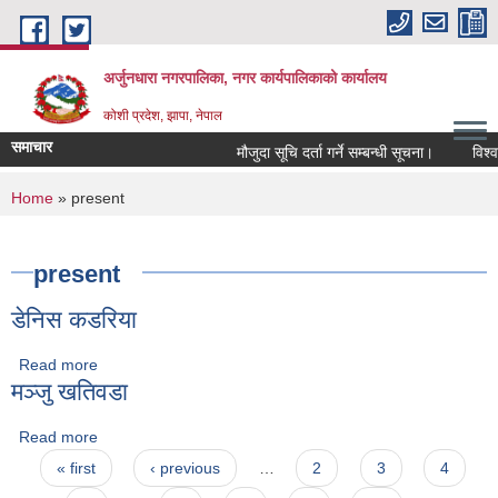
Skip to main content
अर्जुनधारा नगरपालिका, नगर कार्यपालिकाको कार्यालय
कोशी प्रदेश, झापा, नेपाल
समाचार
मौजुदा सूचि दर्ता गर्ने सम्बन्धी सूचना।
विश्व 
You are here
Home
» present
present
डेनिस कडरिया
Read more
about डेनिस कडरिया
मञ्जु खतिवडा
Read more
about मञ्जु खतिवडा
Pages
« first
‹ previous
…
2
3
4