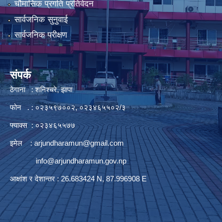
चौमासिक प्रगति प्रतिवेदन
सार्वजनिक सुनुवाई
सार्वजनिक परीक्षण
संपर्क
ठेगाना : शनिश्चरे, झापा
फोन . : ०२३५९७००२, ०२३४६५५०२/३
फ्याक्स : ०२३४६५५७७
इमेल :
arjundharamun@gmail.com
info@arjundharamun.gov.np
आक्षांश र देशान्तर : 26.683424 N, 87.996908 E