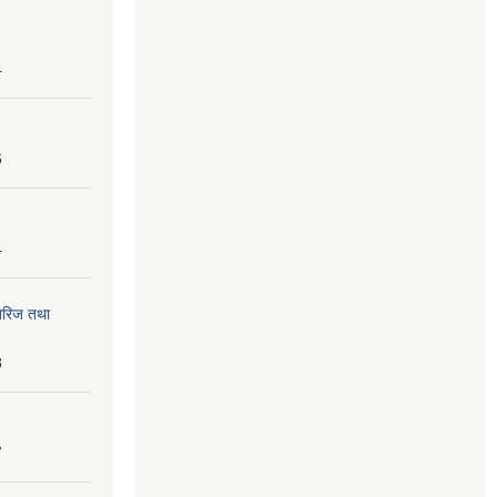
4
6
4
तेरिज तथा
8
7