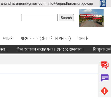
arjundharamun@gmail.com, info@arjundharamun.gov.np
Search form
Search
ग्यालरी
श्रम संसार (रोजगारीका अवसर)
सम्पर्क
विश्व स्तनपान सप्ताह २०२६ (२०८३) सम्बन्धमा।
निःशुल्क लम्पी स्क