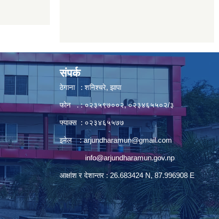
संपर्क
ठेगाना : शनिश्चरे, झापा
फोन . : ०२३५९७००२, ०२३४६५५०२/३
फ्याक्स : ०२३४६५५७७
इमेल :
arjundharamun@gmail.com
info@arjundharamun.gov.np
आक्षांश र देशान्तर : 26.683424 N, 87.996908 E