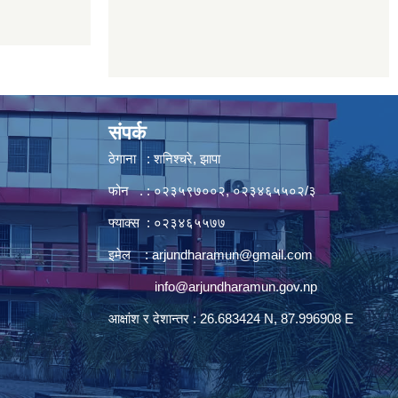
संपर्क
ठेगाना : शनिश्चरे, झापा
फोन . : ०२३५९७००२, ०२३४६५५०२/३
फ्याक्स : ०२३४६५५७७
इमेल :
arjundharamun@gmail.com
info@arjundharamun.gov.np
आक्षांश र देशान्तर : 26.683424 N, 87.996908 E