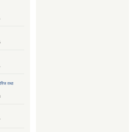
4
6
4
तेरिज तथा
8
7