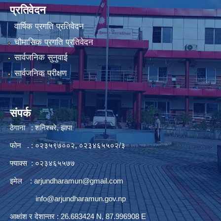
प्रतिवेदन
वार्षिक प्रगति प्रतिवेदन
चौमासिक प्रगति प्रतिवेदन
सार्वजनिक सुनुवाई
सार्वजनिक परीक्षण
संपर्क
ठेगाना : शनिश्चरे, झापा
फोन . : ०२३५९७००२, ०२३४६५५०२/३
फ्याक्स : ०२३४६५५७७
इमेल :
arjundharamun@gmail.com
info@arjundharamun.gov.np
आक्षांश र देशान्तर : 26.683424 N, 87.996908 E