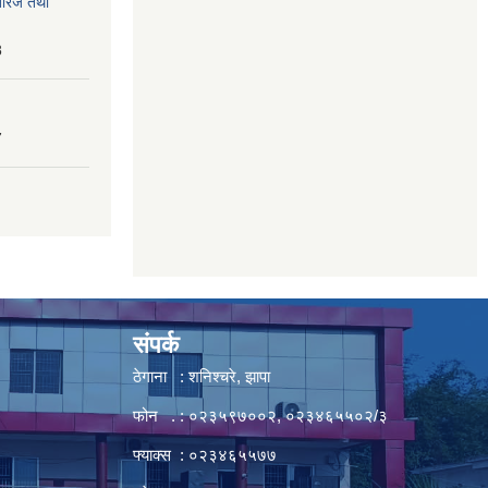
तेरिज तथा
8
7
संपर्क
ठेगाना : शनिश्चरे, झापा
फोन . : ०२३५९७००२, ०२३४६५५०२/३
फ्याक्स : ०२३४६५५७७