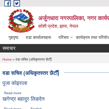
Skip to main content
अर्जुनधारा नगरपालिका, नगर कार्य
कोशी प्रदेश, झापा, नेपाल
गृहपृष्ठ
वडा कार्यालयहरू
परिचय
कार्यक्रम तथा परियो
समाचार
You are here
Home
» वडा सचिव (अधिकृतस्तर छैटौँ)
वडा सचिव (अधिकृतस्तर छैटौँ)
पुजा कोइराला
Read more
about पुजा कोइराला
खगेन्द्र बहादुर लिङदेन
Read more
about खगेन्द्र बहादुर लिङदेन
English