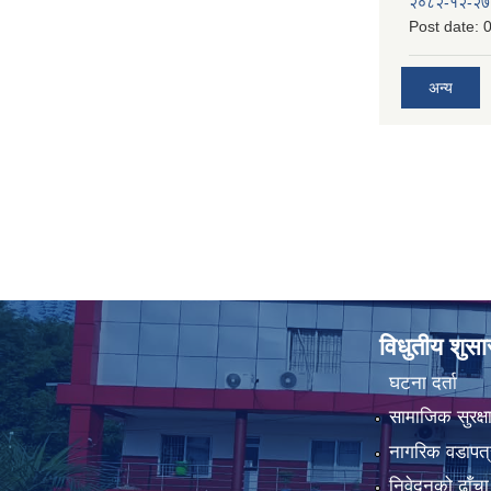
२०८२-१२-२७
Post date:
0
अन्य
विधुतीय शुस
घटना दर्ता
सामाजिक सुरक्ष
नागरिक वडापत्
निवेदनको ढाँचा