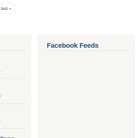
last »
Facebook Feeds
4
6
4