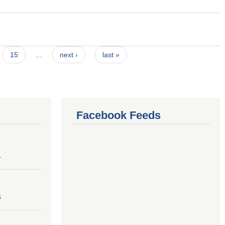
15
…
next ›
last »
Facebook Feeds
4
6