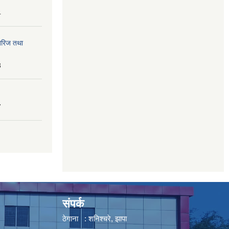
4
तेरिज तथा
8
7
संपर्क
ठेगाना : शनिश्चरे, झापा