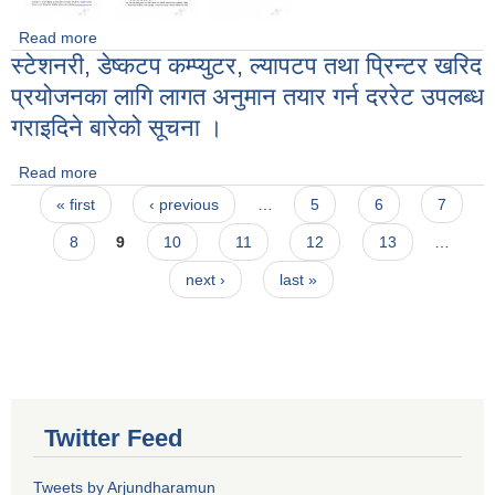
Read more
about बिरिङ खोलाबाट नदीजन्य पदार्थको उत्खनन, संकलन तथा विक्री
स्टेशनरी, डेष्कटप कम्प्युटर, ल्यापटप तथा प्रिन्टर खरिद
सम्बन्धि ठेक्का बन्दोवस्तीका लागि बोलपत्र आह्वान सम्बन्धि सूचना
प्रयोजनका लागि लागत अनुमान तयार गर्न दररेट उपलब्ध
गराइदिने बारेको सूचना ।
Read more
about स्टेशनरी, डेष्कटप कम्प्युटर, ल्यापटप तथा प्रिन्टर खरिद
Pages
प्रयोजनका लागि लागत अनुमान तयार गर्न दररेट उपलब्ध गराइदिने बारेको
« first
‹ previous
…
5
6
7
सूचना ।
8
9
10
11
12
13
…
next ›
last »
Twitter Feed
Tweets by Arjundharamun