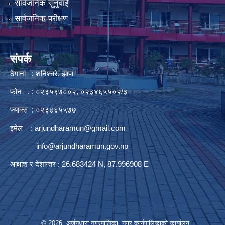
सार्वजनिक सुनुवाई
सार्वजनिक परीक्षण
संपर्क
ठेगाना : शनिश्चरे, झापा
फोन . : ०२३५९७००२, ०२३४६५५०२/३
फ्याक्स : ०२३४६५५७७
इमेल :
arjundharamun@gmail.com
info@arjundharamun.gov.np
आक्षांश र देशान्तर : 26.683424 N, 87.996908 E
© 2026 अर्जुनधारा नगरपालिका, नगर कार्यपालिकाको कार्यालय