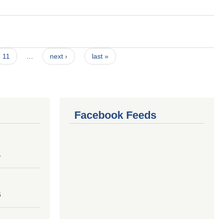
11
…
next ›
last »
Facebook Feeds
4
6