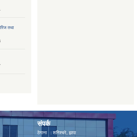
4
तेरिज तथा
8
7
संपर्क
ठेगाना : शनिश्चरे, झापा