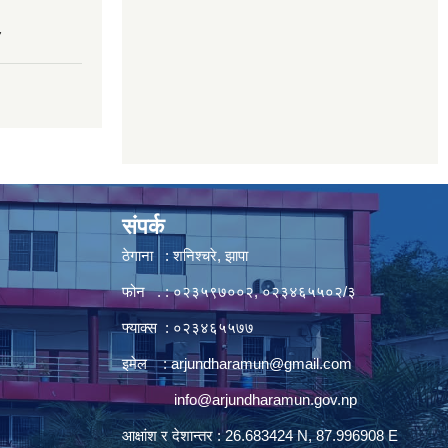
7
संपर्क
ठेगाना : शनिश्चरे, झापा
फोन . : ०२३५९७००२, ०२३४६५५०२/३
फ्याक्स : ०२३४६५५७७
इमेल :
arjundharamun@gmail.com
info@arjundharamun.gov.np
आक्षांश र देशान्तर : 26.683424 N, 87.996908 E