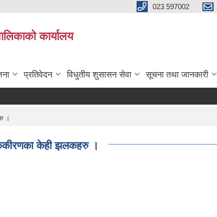
023 597002
पालिकाको कार्यालय
जना
प्रतिवेदन
विधुतीय शुसासन सेवा
सूचना तथा जानकारी
रु ।
नीककीरणका केही झलकहरु ।