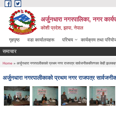
Skip to main content
अर्जुनधारा नगरपालिका, नगर कार्य
कोशी प्रदेश, झापा, नेपाल
गृहपृष्ठ
वडा कार्यालयहरू
परिचय
कार्यक्रम तथा परियो
समाचार
You are here
Home
» अर्जुनधारा नगरपालीकाकाे प्रथम नगर राजपत्र सार्वजनीककीरणका केही झलकह
अर्जुनधारा नगरपालीकाकाे प्रथम नगर राजपत्र सार्वज