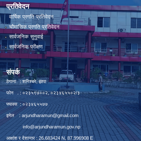
प्रतिवेदन
वार्षिक प्रगति प्रतिवेदन
चौमासिक प्रगति प्रतिवेदन
सार्वजनिक सुनुवाई
सार्वजनिक परीक्षण
संपर्क
ठेगाना : शनिश्चरे, झापा
फोन . : ०२३५९७००२, ०२३४६५५०२/३
फ्याक्स : ०२३४६५५७७
इमेल :
arjundharamun@gmail.com
info@arjundharamun.gov.np
आक्षांश र देशान्तर : 26.683424 N, 87.996908 E