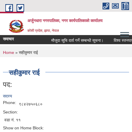
Skip to main content
अर्जुनधारा नगरपालिका, नगर कार्यपालिकाको कार्यालय
कोशी प्रदेश, झापा, नेपाल
समाचार
मौजुदा सूचि दर्ता गर्ने सम्बन्धी सूचना।
विश्व स्तनपान
You are here
Home
» सहीकुमार राई
सहीकुमार राई
पद:
सदस्य
Phone:
९८४२७५०६८०
Section:
वडा नं. ११
Show on Home Block: