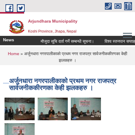
Skip to main content
Arjundhara Municipality
Koshi Province, Jhapa, Nepal
News
मौजुदा सूचि दर्ता गर्ने सम्बन्धी सूचना।
विश्व स्तनपान सप्ताह
You are here
Home
» अर्जुनधारा नगरपालीकाकाे प्रथम नगर राजपत्र सार्वजनीककीरणका केही
झलकहरु ।
अर्जुनधारा नगरपालीकाकाे प्रथम नगर राजपत्र
सार्वजनीककीरणका केही झलकहरु ।