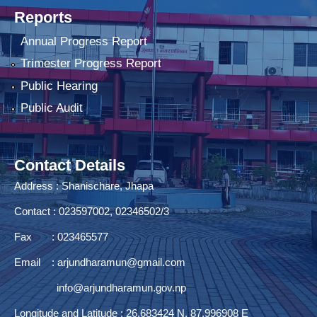
Reports
Annual Progress Report
Trimester Progress Report
Public Hearing
Public Audit
Contact Details
Address : Shanischare, Jhapa
Contact : 023597002, 02346502/3
Fax : 023465577
Email :
arjundharamun@gmail.com
info@arjundharamun.gov.np
Longitude and Latitude : 26.683424 N, 87.996908 E